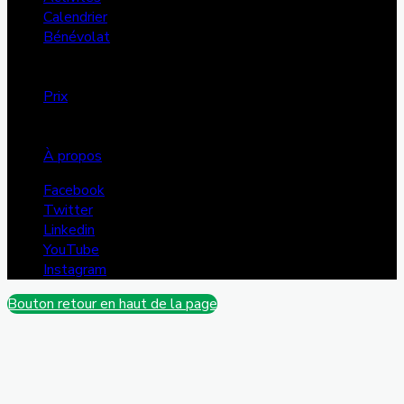
Calendrier
Bénévolat
Annonces
Dons
Prix
FMS
Projets
À propos
Facebook
Twitter
Linkedin
YouTube
Instagram
Bouton retour en haut de la page