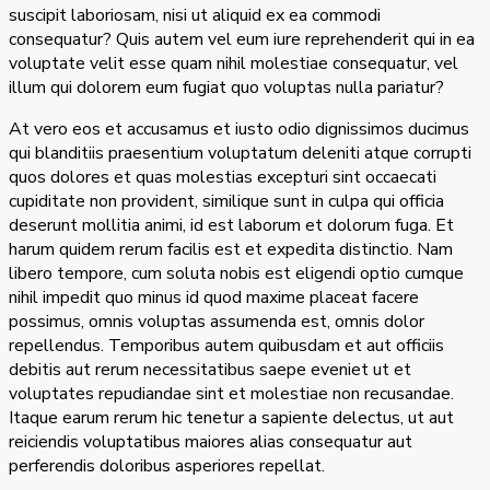
suscipit laboriosam, nisi ut aliquid ex ea commodi
consequatur? Quis autem vel eum iure reprehenderit qui in ea
voluptate velit esse quam nihil molestiae consequatur, vel
illum qui dolorem eum fugiat quo voluptas nulla pariatur?
At vero eos et accusamus et iusto odio dignissimos ducimus
qui blanditiis praesentium voluptatum deleniti atque corrupti
quos dolores et quas molestias excepturi sint occaecati
cupiditate non provident, similique sunt in culpa qui officia
deserunt mollitia animi, id est laborum et dolorum fuga. Et
harum quidem rerum facilis est et expedita distinctio. Nam
libero tempore, cum soluta nobis est eligendi optio cumque
nihil impedit quo minus id quod maxime placeat facere
possimus, omnis voluptas assumenda est, omnis dolor
repellendus. Temporibus autem quibusdam et aut officiis
debitis aut rerum necessitatibus saepe eveniet ut et
voluptates repudiandae sint et molestiae non recusandae.
Itaque earum rerum hic tenetur a sapiente delectus, ut aut
reiciendis voluptatibus maiores alias consequatur aut
perferendis doloribus asperiores repellat.