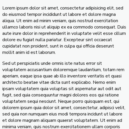
Lorem ipsum dolor sit amet, consectetur adipisicing elit, sed
do eiusmod tempor incididunt ut labore et dolore magna
aliqua. Ut enim ad minim veniam, quis nostrud exercitation
ullamco laboris nisi ut aliquip ex ea commodo consequat. Duis
aute irure dolor in reprehenderit in voluptate velit esse cillum
dolore eu fugiat nulla pariatur. Excepteur sint occaecat
cupidatat non proident, sunt in culpa qui officia deserunt
mollit anim id est laborum.
Sed ut perspiciatis unde omnis iste natus error sit
voluptatem accusantium doloremque laudantium, totam rem
aperiam, eaque ipsa quae ab illo inventore veritatis et quasi
architecto beatae vitae dicta sunt explicabo. Nemo enim
ipsam voluptatem quia voluptas sit aspernatur aut odit aut
fugit, sed quia consequuntur magni dolores eos qui ratione
voluptatem sequi nesciunt. Neque porro quisquam est, qui
dolorem ipsum quia dolor sit amet, consectetur, adipisci velit,
sed quia non numquam eius modi tempora incidunt ut labore
et dolore magnam aliquam quaerat voluptatem. Ut enim ad
minima veniam, quis nostrum exercitationem ullam corporis