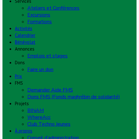
Services
Ateliers et Conférences
Excursions
Formations
Activités
Calendrier
Bénévolat
Annonces
Emplois et stages
Dons
Faire un don
Prix
FMS
Demander Aide FMS
Dons FMS (Fonds maghrébin de solidarité)
Projets
BINAM
WhereAcc
Club Techno Jeunes
À propos
Conseil d’administration