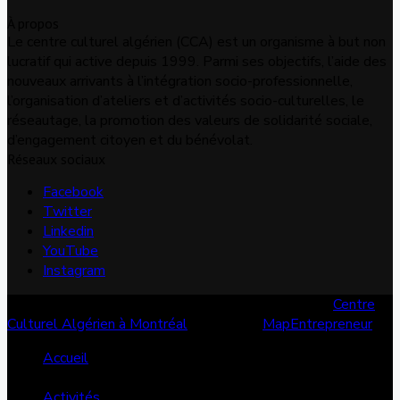
À propos
Le centre culturel algérien (CCA) est un organisme à but non
lucratif qui active depuis 1999. Parmi ses objectifs, l’aide des
nouveaux arrivants à l’intégration socio-professionnelle,
l’organisation d’ateliers et d’activités socio-culturelles, le
réseautage, la promotion des valeurs de solidarité sociale,
d’engagement citoyen et du bénévolat.
Réseaux sociaux
Facebook
Twitter
Linkedin
YouTube
Instagram
© Copyright 2026, Tous les droits sont réservés |
Centre
Culturel Algérien à Montréal
| Conçu par
MapEntrepreneur
Accueil
Services
Activités