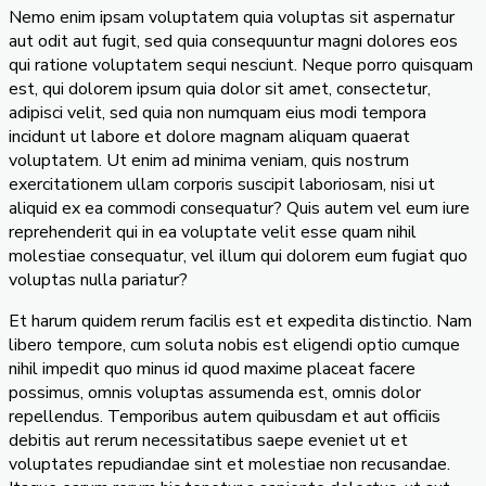
Nemo enim ipsam voluptatem quia voluptas sit aspernatur
aut odit aut fugit, sed quia consequuntur magni dolores eos
qui ratione voluptatem sequi nesciunt. Neque porro quisquam
est, qui dolorem ipsum quia dolor sit amet, consectetur,
adipisci velit, sed quia non numquam eius modi tempora
incidunt ut labore et dolore magnam aliquam quaerat
voluptatem. Ut enim ad minima veniam, quis nostrum
exercitationem ullam corporis suscipit laboriosam, nisi ut
aliquid ex ea commodi consequatur? Quis autem vel eum iure
reprehenderit qui in ea voluptate velit esse quam nihil
molestiae consequatur, vel illum qui dolorem eum fugiat quo
voluptas nulla pariatur?
Et harum quidem rerum facilis est et expedita distinctio. Nam
libero tempore, cum soluta nobis est eligendi optio cumque
nihil impedit quo minus id quod maxime placeat facere
possimus, omnis voluptas assumenda est, omnis dolor
repellendus. Temporibus autem quibusdam et aut officiis
debitis aut rerum necessitatibus saepe eveniet ut et
voluptates repudiandae sint et molestiae non recusandae.