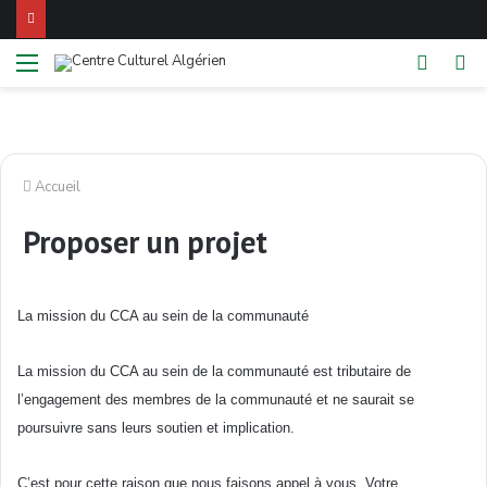
Menu
Switch
Re
skin
Accueil
Proposer un projet
La mission du
CCA
au
sein
de la
communauté
La mission du
CCA
au
sein
de la
communauté
est
tributaire
de
l’engagement
des
membres
de la
communauté
et ne
saurait
se
poursuivre
sans
leurs
soutien
et implication.
C’est
pour
cette
raison
que
nous
faisons
appel
à
vous
.
Votre