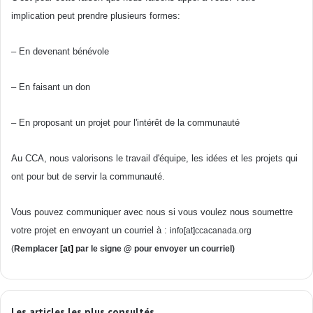
implication
peut
prendre
plusieurs
formes
:
– E
n
devenant
bénévole
– En
faisant
un don
– En
proposant
un
projet
pour
l'intérêt
de la
communauté
Au
CCA
,
nous
valorisons
le travail
d'équipe
, les
idées
et les
projets
qui
ont
pour but de
servir
la
communauté
.
Vous
pouvez
communiquer
avec
nous
si
vous
voulez
nous
soumettre
votre
projet
en
envoyant
un
courriel
à
:
info[at]ccacanada.org
(
Remplacer
[
at]
par le
signe
@ pour
envoyer
un
courriel
)
Les articles les plus consultés