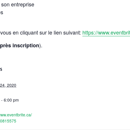
 son entreprise
es
-vous en cliquant sur le lien suivant:
https://www.eventbr
).
près inscription
LS
 24, 2020
 - 6:00 pm
www.eventbrite.ca/
40815575