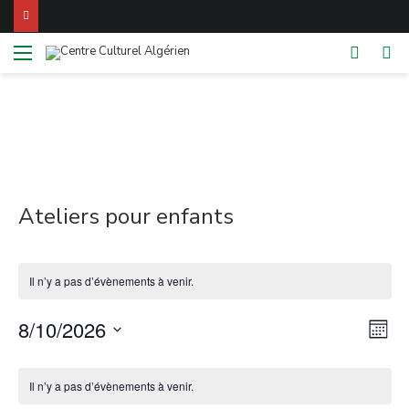
Menu
Switch
R
skin
Ateliers pour enfants
Il n’y a pas d’évènements à venir.
8/10/2026
N
N
M
S
o
a
a
C
i
é
v
s
Il n’y a pas d’évènements à venir.
l
v
a