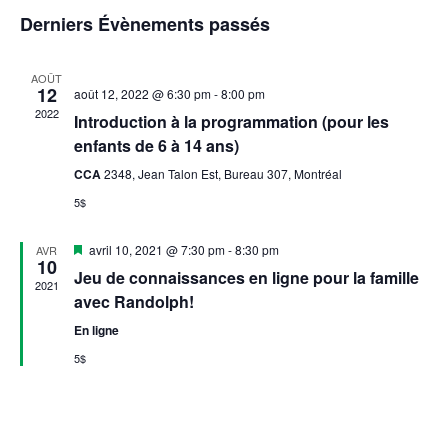
e
i
i
Derniers Évènements passés
c
l
g
t
g
i
e
a
AOÛT
o
12
a
août 12, 2022 @ 6:30 pm
-
8:00 pm
t
n
n
2022
Introduction à la programmation (pour les
n
t
i
d
enfants de 6 à 14 ans)
e
o
i
z
CCA
2348, Jean Talon Est, Bureau 307, Montréal
r
u
n
5$
o
n
i
d
e
n
M
e
avril 10, 2021 @ 7:30 pm
-
8:30 pm
AVR
d
e
10
i
a
Jeu de connaissances en ligne pour la famille
p
s
2021
r
v
t
e
avec Randolph!
n
a
e
u
d
a
En ligne
.
v
r
e
5$
e
a
n
s
c
t
É
É
o
v