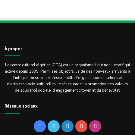
v
n
è
è
s
n
n
u
e
e
l
m
m
À propos
t
e
e
n
a
n
Le centre culturel algérien (CCA) est un organisme à but non lucratif qui
t
t
active depuis 1999. Parmi ses objectifs, l’aide des nouveaux arrivants à
t
l’intégration socio-professionnelle, l’organisation d’ateliers et
i
d’activités socio-culturelles, le réseautage, la promotion des valeurs
s
de solidarité sociale, d’engagement citoyen et du bénévolat.
o
n
Réseaux sociaux
s
Facebook
Twitter
Linkedin
YouTube
Instagram