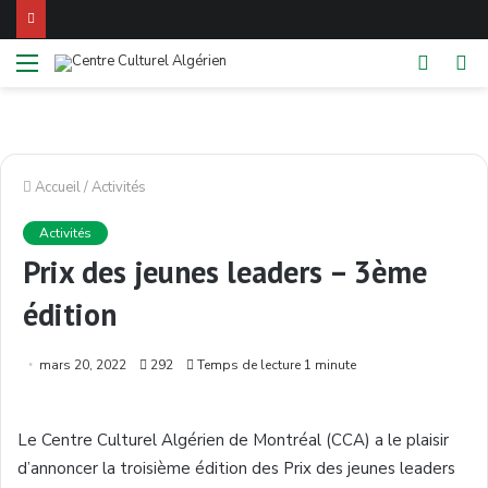
Menu
Switch
Re
skin
Accueil
/
Activités
Activités
Prix des jeunes leaders – 3ème
édition
mars 20, 2022
292
Temps de lecture 1 minute
Le Centre Culturel Algérien de Montréal (CCA) a le plaisir
d’annoncer la troisième édition des Prix des jeunes leaders