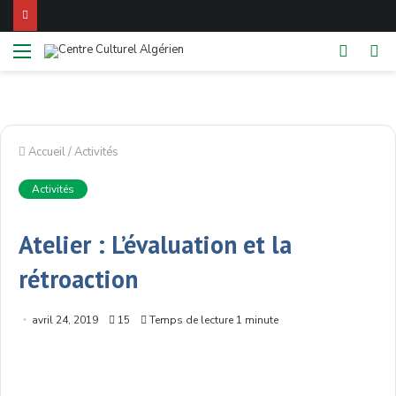
Menu
Switch
Re
skin
Accueil
/
Activités
Activités
Atelier : L’évaluation et la
rétroaction
avril 24, 2019
15
Temps de lecture 1 minute