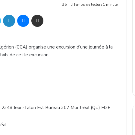
5
Temps de lecture 1 minute
ok
Twitter
Linkedin
Messenger
Partager par mail
lgérien (CCA) organise une excursion d’une journée à la
ails de cette excursion :
: 2348 Jean-Talon Est Bureau 307 Montréal (Qc.) H2E
éal