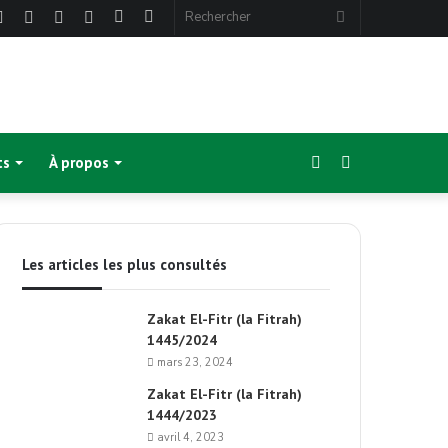
ebook
Twitter
Linkedin
YouTube
Instagram
Article
Sidebar
Rechercher
Aléatoire
(barre
latérale)
Sidebar
Switch
ts
À propos
(barre
skin
Les articles les plus consultés
latérale)
Zakat El-Fitr (la Fitrah)
1445/2024
mars 23, 2024
Zakat El-Fitr (la Fitrah)
1444/2023
avril 4, 2023