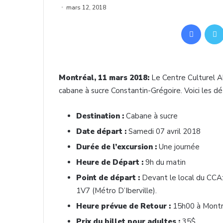
mars 12, 2018
Facebo
Montréal, 11 mars 2018:
Le Centre Culturel A
cabane à sucre Constantin-Grégoire. Voici les dét
Destination :
Cabane à sucre
Date départ :
Samedi 07 avril 2018
Durée de l’excursion :
Une journée
Heure de Départ :
9h du matin
Point de départ :
Devant le local du CCA
1V7 (Métro D’Iberville).
Heure prévue de Retour :
15h00 à Montr
Prix du billet pour adultes :
35$