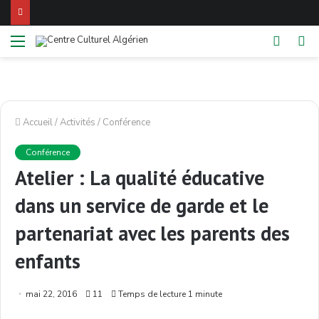
Menu
Switch
Re
skin
Accueil
/
Activités
/
Conférence
Conférence
Atelier : La qualité éducative
dans un service de garde et le
partenariat avec les parents des
enfants
mai 22, 2016
11
Temps de lecture 1 minute