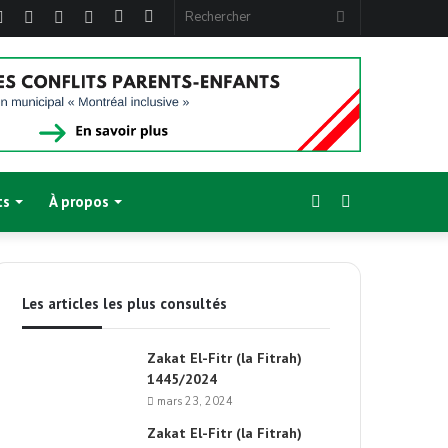
ebook
Twitter
Linkedin
YouTube
Instagram
Article
Sidebar
Rechercher
Aléatoire
(barre
latérale)
Sidebar
Switch
ts
À propos
(barre
skin
Les articles les plus consultés
latérale)
Zakat El-Fitr (la Fitrah)
1445/2024
mars 23, 2024
Zakat El-Fitr (la Fitrah)