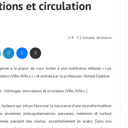
tions et circulation
4
2 minutes de lecture
Twitter
Linkedin
Messenger
Partager par mail
rien a le plaisir de vous inviter à une conférence intitulée « Les
ulation (VIIIe-XVIe s.) » et animée par le professeur Ahmed Djebbar.
: Héritages, innovations et circulation (VIIIe-XVIe s.)
 facteurs qui ont pu favoriser la naissance d’une nouvelle tradition
ces anciennes (mésopotamiennes, persanes, indiennes et surtout
primée, pendant des siècles, essentiellement en arabe. Dans une