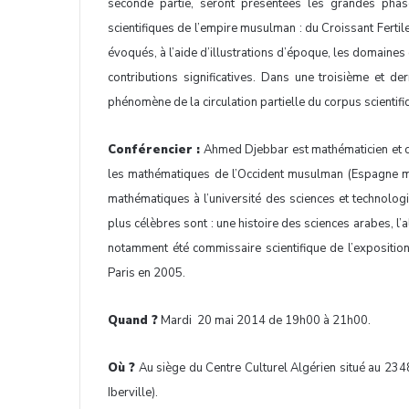
seconde partie, seront présentées les grandes ph
scientifiques de l’empire musulman : du Croissant Ferti
évoqués, à l’aide d’illustrations d’époque, les domaines 
contributions significatives. Dans une troisième et d
phénomène de la circulation partielle du corpus scientifi
Conférencier :
Ahmed Djebbar est mathématicien et che
les mathématiques de l’Occident musulman (Espagne mu
mathématiques à l’université des sciences et technologi
plus célèbres sont : une histoire des sciences arabes, l’a
notamment été commissaire scientifique de l’exposition
Paris en 2005.
Quand ?
Mardi 20 mai 2014 de 19h00 à 21h00.
Où ?
Au siège du Centre Culturel Algérien situé au 234
Iberville).