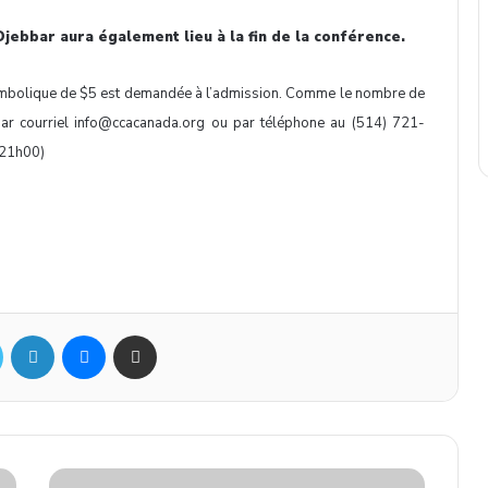
ebbar aura également lieu à la fin de la conférence.
ymbolique de $5 est demandée à l’admission. Comme le nombre de
 par courriel info@ccacanada.org ou par téléphone au
(514) 721-
à 21h00)
Twitter
Linkedin
Messenger
Partager par mail