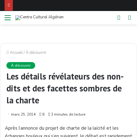
Menu
Switch
Re
skin
Accueil
/
À découvrir
À découvrir
Les détails révélateurs des non-
dits et des facettes sombres de
la charte
mars 25, 2014
8
3 minutes de lecture
Après l’annonce du projet de charte de la laïcité et les
échanges houleux qui s’en suivirent, le débat est rapidement