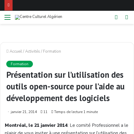
Menu
Switch
Re
skin
Accueil
/
Activités
/
Formation
Formation
Présentation sur l’utilisation des
outils open-source pour l’aide au
développement des logiciels
janvier 21, 2014
11
Temps de lecture 1 minute
Montréal, le 21 janvier 2014
: Le comité Professionnel a le
plaisir de vous inviter à une présentation sur l’utilisation des