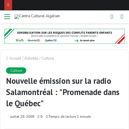
Menu
Switch
Re
skin
Accueil
/
Activités
/
Culture
Culture
Nouvelle émission sur la radio
Salamontréal : "Promenade dans
le Québec"
juillet 29, 2009
9
Temps de lecture 1 minute