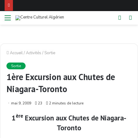
Menu
Switch
Re
skin
Accueil
/
Activités
/
Sortie
Sortie
1ère Excursion aux Chutes de
mai 9, 2009
23
2 minutes de lecture
ère
1
Excursion aux Chutes de Niagara-
Toronto