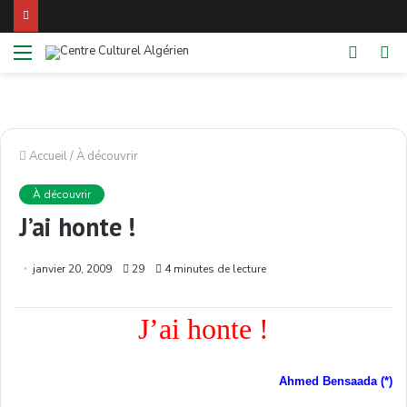
Menu
Switch
Re
skin
Accueil
/
À découvrir
À découvrir
J’ai honte !
janvier 20, 2009
29
4 minutes de lecture
J’ai honte !
Ahmed Bensaada (*)