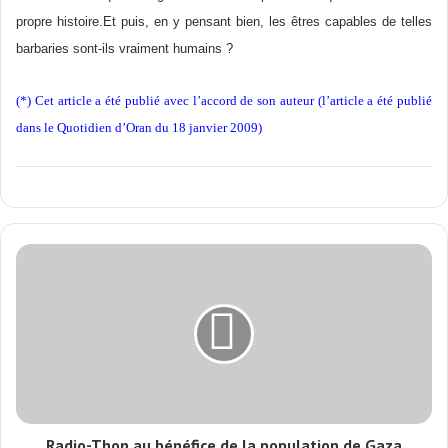
propre histoire.Et puis, en y pensant bien, les êtres capables de telles
barbaries sont-ils vraiment humains ?
(*) Cet article a été publié avec l’accord de son auteur (l’article a été publié
dans le Quotidien d’Oran du 18 janvier 2009)
Radio-Thon au bénéfice de la population de Gaza