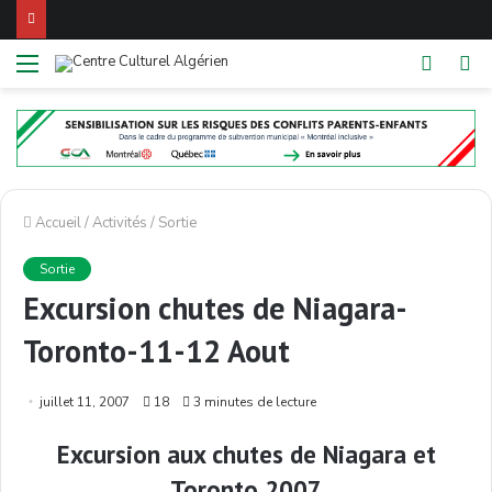
Menu
Switch
R
skin
Accueil
/
Activités
/
Sortie
Sortie
Excursion chutes de Niagara-
Toronto-11-12 Aout
juillet 11, 2007
18
3 minutes de lecture
Excursion aux chutes de Niagara et
Toronto 2007