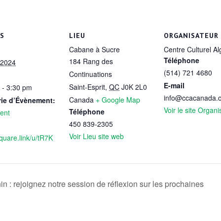
LS
LIEU
ORGANISATEUR
Cabane à Sucre
Centre Culturel Al
Téléphone
184 Rang des
 2024
(514) 721 4680
Continuations
E-mail
Saint-Esprit
,
QC
J0K 2L0
 - 3:30 pm
info@ccacanada.
Canada
+ Google Map
rie d’Évènement:
Voir le site Organi
Téléphone
ent
450 839-2305
Voir Lieu site web
square.link/u/tR7K
n : rejoignez notre session de réflexion sur les prochaines