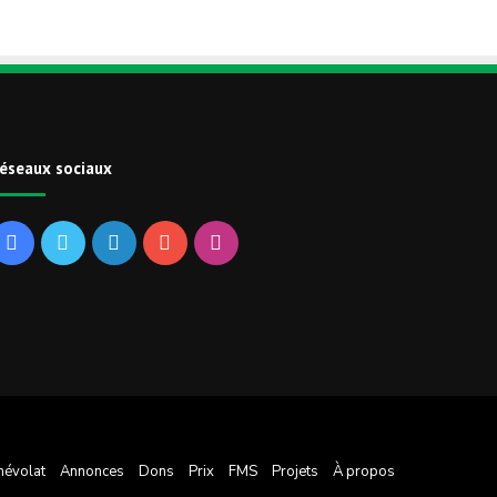
éseaux sociaux
Facebook
Twitter
Linkedin
YouTube
Instagram
névolat
Annonces
Dons
Prix
FMS
Projets
À propos