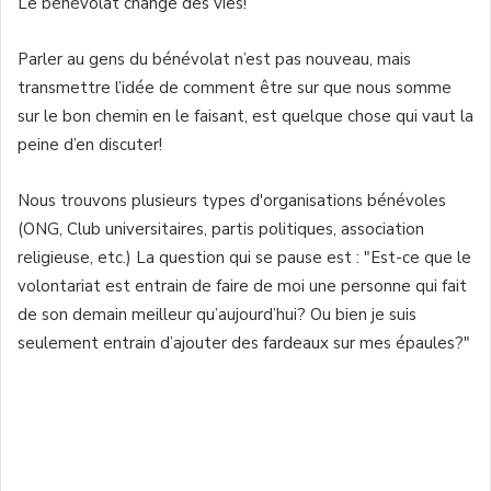
Le
bénévolat
change des vies!
Parler
au
gens
du
bénévolat
n’est
pas nouveau,
mais
transmettre
l’idée
de comment
être
sur
que
nous
somme
sur
le bon
chemin
en le
faisant
,
est
quelque
chose qui
vaut
la
peine
d’en
discuter
!
Nous
trouvons
plusieurs
types
d'organisations
bénévoles
(
ONG
, Club
universitaires
,
partis
politiques
, association
religieuse
, etc.) La question qui se pause
est
: "
Est-ce
que
le
volontariat
est
entrain de faire de
moi
une
personne
qui fait
de son
demain
meilleur
qu’aujourd’hui
?
Ou
bien
je
suis
seulement
entrain
d’ajouter
des
fardeaux
sur
mes
épaules
?"