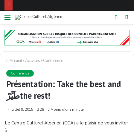
Menu
Switch
R
skin
Accueil
/
Activités
/
Conférence
Conférence
Présentation: Take the best and
طَيَّرْthe rest!
juillet 9, 2015
28
Moins d'une minute
Le Centre
Culturel
Algérien
(
CCA
) a le
plaisir
de
vous
inviter
à