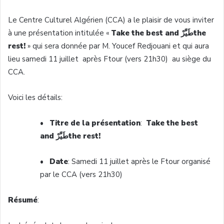
Le Centre
Culturel
Algérien
(
CCA
) a le
plaisir
de
vous
inviter
à
une
présentation
intitulée
«
Take the best and
طَيَّرْ
the
rest!
» qui sera
donnée
par M.
Youcef
Redjouani
et qui aura
lieu
samedi
11
juillet
après
Ftour
(
vers
21h30
) au
siège
du
CCA
.
Voici
les
détails
:
•
Titre
de la
présentation
:
Take the best
and
طَيَّرْ
the
rest!
•
Date
:
Samedi
11
juillet
après
le
Ftour
organisé
par le
CCA
(
vers
21h30
)
Résumé
: