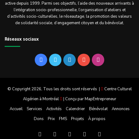
active depuis 1999. Parmi ses objectifs, l’aide des nouveaux arrivants à
l’intégration socio-professionnelle, l’organisation d’ateliers et
d’activités socio-culturelles, le réseautage, la promotion des valeurs
de solidarité sociale, d’engagement citoyen et du bénévolat.
Réseaux sociaux
Facebook
Twitter
Linkedin
YouTube
Instagram
© Copyright 2026, Tous les droits sont réservés |
Centre Culturel
Algérien à Montréal
| Conçu par
MapEntrepreneur
Accueil
Services
Activités
Calendrier
Bénévolat
Annonces
Dons
Prix
FMS
Projets
À propos
Facebook
Twitter
Linkedin
YouTube
Instagram